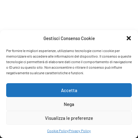
Gestisci Consenso Cookie
Con i piedi tra i merluzzi
Il sole a mezzanotte e la luna a mezzogiorno, il black metal e
Per fornire le migliori esperienze, utilizziamo tecnologie come i cookie per
l’opera, le auto elettriche e il petrolio, l’integrazione e il
memorizzare e/o accedere alle informazioni del dispositivo. Il consenso a queste
tecnologie ci permetterà di elaborare dati come il comportamento di navigazione
neonazismo; la
o ID unici su questo sito. Non acconsentire o ritirare il consenso può influire
negativamente su alcune caratteristiche e funzioni.
Accetta
Nega
Visualizza le preferenze
Cookie Policy
Privacy Policy