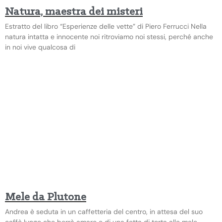
Natura, maestra dei misteri
Estratto del libro “Esperienze delle vette” di Piero Ferrucci Nella
natura intatta e innocente noi ritroviamo noi stessi, perché anche
in noi vive qualcosa di
Mele da Plutone
Andrea è seduta in un caffetteria del centro, in attesa del suo
caffè lungo che berrà amaro e di una fetta di torta alle mele.