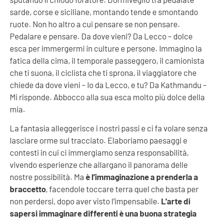
sarde, corse e siciliane, montando tende e smontando
ruote. Non ho altro a cui pensare se non pensare.
Pedalare e pensare. Da dove vieni? Da Lecco – dolce
esca per immergermi in culture e persone. Immagino la
fatica della cima, il temporale passeggero, il camionista
che ti suona, il ciclista che ti sprona, il viaggiatore che
chiede da dove vieni – Io da Lecco, e tu? Da Kathmandu –
Mi risponde. Abbocco alla sua esca molto più dolce della
mia.
La fantasia alleggerisce i nostri passi e ci fa volare senza
lasciare orme sul tracciato. Elaboriamo paesaggi e
contesti in cui ci immergiamo senza responsabilità,
vivendo esperienze che allargano il panorama delle
nostre possibilità. Ma
è l’immaginazione a prenderla a
braccetto
, facendole toccare terra quel che basta per
non perdersi, dopo aver visto l’impensabile.
L’arte di
sapersi immaginare differenti è una buona strategia