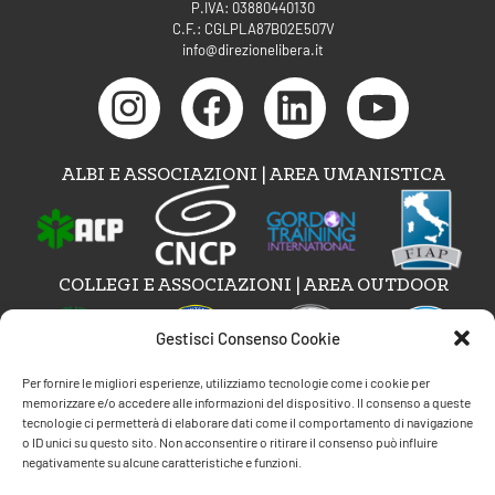
P.IVA: 03880440130
C.F.: CGLPLA87B02E507V
info@direzionelibera.it
ALBI E ASSOCIAZIONI | AREA UMANISTICA
COLLEGI E ASSOCIAZIONI | AREA OUTDOOR
Gestisci Consenso Cookie
Per fornire le migliori esperienze, utilizziamo tecnologie come i cookie per
memorizzare e/o accedere alle informazioni del dispositivo. Il consenso a queste
tecnologie ci permetterà di elaborare dati come il comportamento di navigazione
AREE DI COMPETENZA
o ID unici su questo sito. Non acconsentire o ritirare il consenso può influire
negativamente su alcune caratteristiche e funzioni.
Psicoterapia e counseling A.C.P.