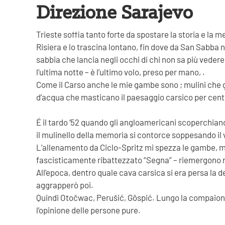
Direzione Sarajevo
Trieste soffia tanto forte da spostare la storia e la 
Risiera e lo trascina lontano, fin dove da San Sabba n
sabbia che lancia negli occhi di chi non sa più vedere.
l’ultima notte – è l’ultimo volo, preso per mano, .
Come il Carso anche le mie gambe sono ; mulini che gi
d’acqua che masticano il paesaggio carsico per centin
É il tardo ‘52 quando gli angloamericani scoperchiano l
il mulinello della memoria si contorce soppesando il 
L’allenamento da Ciclo-Spritz mi spezza le gambe, ma 
fascisticamente ribattezzato “Segna” – riemergono ric
All’epoca, dentro quale cava carsica si era persa la de
aggrapperò poi.
Quindi Otočwac, Perušić, Gôspić. Lungo la compaiono
l’opinione delle persone pure.