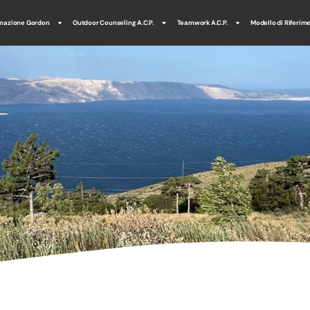
mazione Gordon
Outdoor Counseling A.C.P.
Teamwork A.C.P.
Modello di Riferim