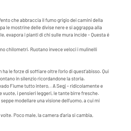
 Vento che abbraccia il fumo grigio dei camini della
pa le mostrine delle divise nere e si aggrappa alla
le, evapora i pianti di chi sulle mura incide – Questa é
no chilometri. Ruotano invece veloci i mulinelli
a le forze di soffiare oltre l’orlo di quest’abisso. Qui
ontano in silenzio ricordandone la storia.
vado Fiume tutto intero, . A Segj – ridicolamente e
uote, i pensieri leggeri, le tante birre fresche.
era seppe modellare una visione dell’uomo, a cui mi
volte. Poco male, la camera d’aria si cambia,