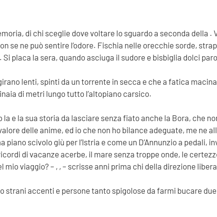
memoria, di chi sceglie dove voltare lo sguardo a seconda della .
on se ne può sentire l’odore. Fischia nelle orecchie sorde, strap
 Si placa la sera, quando asciuga il sudore e bisbiglia dolci paro
rano lenti, spinti da un torrente in secca e che a fatica macina
aia di metri lungo tutto l’altopiano carsico.
a e la sua storia da lasciare senza fiato anche la Bora, che non h
valore delle anime, ed io che non ho bilance adeguate, me ne all
piano scivolo giù per l’Istria e come un D’Annunzio a pedali, in
ordi di vacanze acerbe, il mare senza troppe onde, le certezze v
l mio viaggio? – , , – scrisse anni prima chi della direzione lib
 strani accenti e persone tanto spigolose da farmi bucare due 