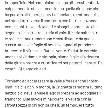
in superficie. Noi camminiamo lungo gli stessi sentieri,
calpestando le stesse rocce lungo quella direzione che
ha portato alla liberazione. Lo facciamo centrandoci su
noi stessi attraverso il confronto con l’altro, danzando
come nibbi tra valori, talenti e bisogni: coordinate che
segnano la nostra traiettoria di volo. Il Meria saltella tra
le rocce e il suo rumore non è così distante da quello
sussurrato dalle foglie di betulla, capaci di prendere a
braccetto il più sottile fiato di vento. Seduti in cerchio
anche noi vibriamo in sintonia, siamo foglie alla ricerca
della giusta brezza a cui affidarci per poterci liberare. Da
cosa? – Ci siamo chiesti.
Torniamo ad accarezzare la valle e forse anche i nostri
limiti, fisici e non. A monte, la Grignetta ci mostra l’ultimo
lenzuolo di neve, a valle il lago si prepara ad accogliere il
tramonto. Due nuvole minacciano la vallata con la
sfrontatezza di chi non sa che lì, un tempo, era tutto