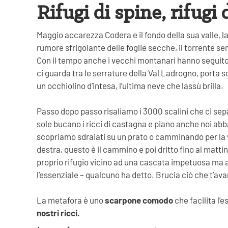
Rifugi di spine, rifugi d
Maggio accarezza Codera e il fondo della sua valle, las
rumore sfrigolante delle foglie secche, il torrente se
Con il tempo anche i vecchi montanari hanno seguito l
ci guarda tra le serrature della Val Ladrogno, porta 
un occhiolino d’intesa, l’ultima neve che lassù brilla.
Passo dopo passo risaliamo i 3000 scalini che ci sep
sole bucano i ricci di castagna e piano anche noi abbas
scopriamo sdraiati su un prato o camminando per la va
destra, questo è il cammino e poi dritto fino al mat
proprio rifugio vicino ad una cascata impetuosa ma att
l’essenziale – qualcuno ha detto. Brucia ciò che t’ava
La metafora è uno
scarpone comodo
che facilita l’
nostri ricci.