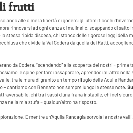
i frutti
ciando alle cime la libertà di godersi gli ultimi fiocchi d’invern
mbra rinnovarsi ad ogni danza di mulinello, scappando di salto in
a stessa ripida discesa, chi stanco delle rigorose leggi della 
socchiusa che divide la Val Codera da quella dei Ratti, accoglie
arano da Codera, “scendendo” alla scoperta dei nostri – prima 
siamo le spine per farci assaporare, aprendoci all’altro nella scop
lle, tra le mura di granito un tempo rifugio delle Aquile Randag
tino – cantiamo con Bennato non sempre lungo le stesse note.
Sul
raversabile, chi tra i sassi d’una frana instabile, chi nel sicur
nza nella mia stufa – qualcun’altro ha risposto.
esplorazione. E mentre un’Aquila Randagia sorvola le nostre vall