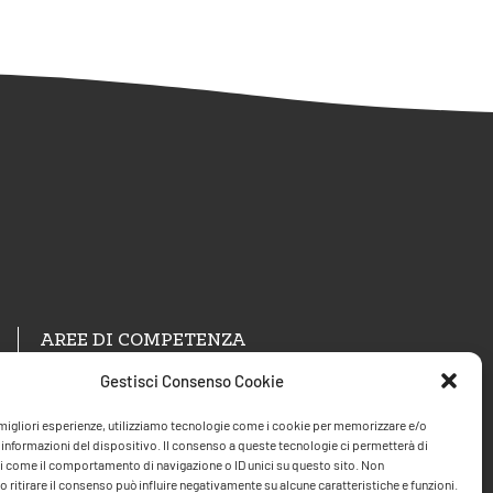
AREE DI COMPETENZA
Gestisci Consenso Cookie
Psicoterapia e counseling A.C.P.
e migliori esperienze, utilizziamo tecnologie come i cookie per memorizzare e/o
Formazione Gordon Training Int.
 informazioni del dispositivo. Il consenso a queste tecnologie ci permetterà di
i come il comportamento di navigazione o ID unici su questo sito. Non
 ritirare il consenso può influire negativamente su alcune caratteristiche e funzioni.