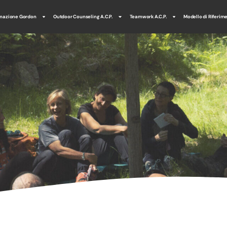
mazione Gordon
Outdoor Counseling A.C.P.
Teamwork A.C.P.
Modello di Riferim