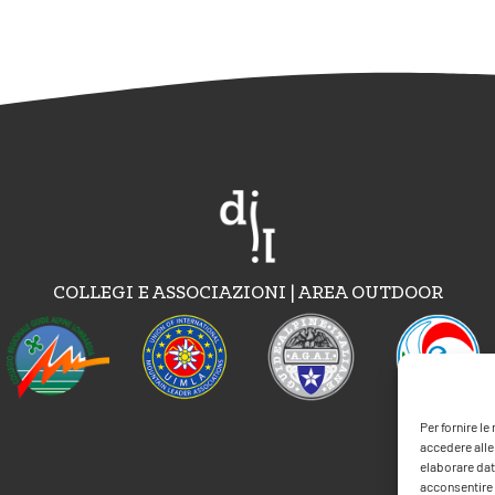
COLLEGI E ASSOCIAZIONI | AREA OUTDOOR
Per fornire l
accedere alle
elaborare dat
acconsentire o