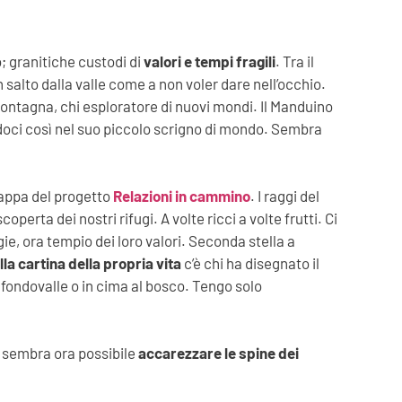
o; granitiche custodi di
valori e tempi fragili
. Tra il
 salto dalla valle come a non voler dare nell’occhio.
montagna, chi esploratore di nuovi mondi. Il Manduino
ndoci così nel suo piccolo scrigno di mondo. Sembra
tappa del progetto
Relazioni in cammino
. I raggi del
erta dei nostri rifugi. A volte ricci a volte frutti. Ci
ie, ora tempio dei loro valori. Seconda stella a
la cartina della propria vita
c’è chi ha disegnato il
o fondovalle o in cima al bosco. Tengo solo
i, sembra ora possibile
accarezzare le spine dei