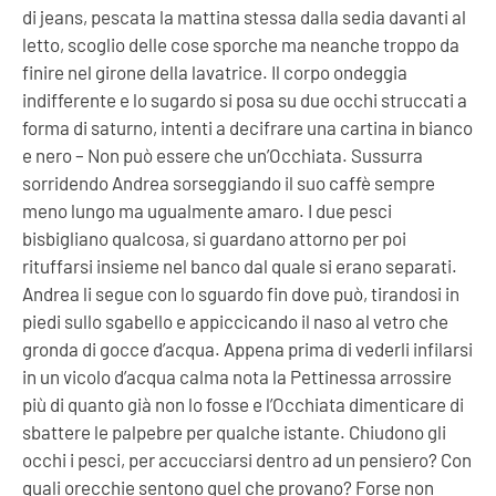
di jeans, pescata la mattina stessa dalla sedia davanti al
letto, scoglio delle cose sporche ma neanche troppo da
finire nel girone della lavatrice. Il corpo ondeggia
indifferente e lo sugardo si posa su due occhi struccati a
forma di saturno, intenti a decifrare una cartina in bianco
e nero
–
Non può essere che un’Occhiata.
Sussurra
sorridendo Andrea sorseggiando il suo caffè sempre
meno lungo ma ugualmente amaro.
I due pesci
bisbigliano qualcosa, si guardano attorno per poi
rituffarsi insieme nel banco dal quale si erano separati.
Andrea li segue con lo sguardo fin dove può, tirandosi in
piedi sullo sgabello e appiccicando il naso al vetro che
gronda di gocce d’acqua. Appena prima di vederli infilarsi
in un vicolo d’acqua calma nota la Pettinessa arrossire
più di quanto già non lo fosse e l’Occhiata dimenticare di
sbattere le palpebre per qualche istante.
Chiudono gli
occhi i pesci, per accucciarsi dentro ad un pensiero? Con
quali orecchie sentono quel che provano? Forse non