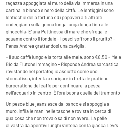
ragazza appoggiata al muro della via immersa in una
cartina in bianco e nero della città. Le lentiggini sono
lenticchie della fortuna ed i papaveri alti alti alti
ondeggiano sulla gonna lunga lunga lunga fino alle
ginocchia. E’ una Pettinessa di mare che sfrega le
squame contro il fondale – I pesci soffrono il prurito? –
Pensa Andrea grattandosi una caviglia.
–
Il suo caffè lungo e la torta alle mele, sono €8.50
–
Mele
Bio da Plutone immagino
–
Risponde Andrea sarcastica
rovistando nel portafoglio asciutto come uno
stoccafisso, intenta a sbrigare in fretta le pratiche
burocratiche del caffè per continuare la pesca
nell’acquario in centro. È l’ora buona quella del tramonto.
Un pesce blue jeans esce dal banco e si appoggia al
muro, infila le mani nelle tasche e rovista in cerca di
qualcosa che non trova o sa di non avere. La pelle
olivastra da aperitivi lunghi s’intona con la giacca Levi’s