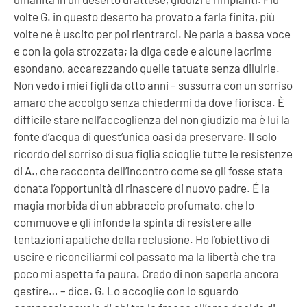
volte G. in questo deserto ha provato a farla finita, più
volte ne è uscito per poi rientrarci. Ne parla a bassa voce
e con la gola strozzata; la diga cede e alcune lacrime
esondano, accarezzando quelle tatuate senza diluirle.
Non vedo i miei figli da otto anni – sussurra con un sorriso
amaro che accolgo senza chiedermi da dove fiorisca. È
difficile stare nell’accoglienza del non giudizio ma è lui la
fonte d’acqua di quest’unica oasi da preservare. Il solo
ricordo del sorriso di sua figlia scioglie tutte le resistenze
di A., che racconta dell’incontro come se gli fosse stata
donata l’opportunità di rinascere di nuovo padre. É la
magia morbida di un abbraccio profumato, che lo
commuove e gli infonde la spinta di resistere alle
tentazioni apatiche della reclusione. Ho l’obiettivo di
uscire e riconciliarmi col passato ma la libertà che tra
poco mi aspetta fa paura. Credo di non saperla ancora
gestire… – dice. G. Lo accoglie con lo sguardo