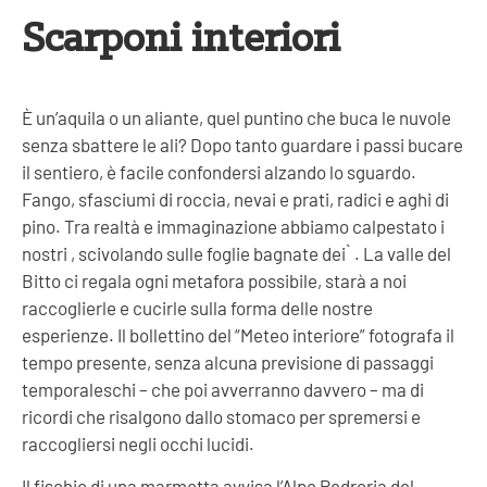
Scarponi interiori
È un’aquila o un aliante, quel puntino che buca le nuvole
senza sbattere le ali? Dopo tanto guardare i passi bucare
il sentiero, è facile confondersi alzando lo sguardo.
Fango, sfasciumi di roccia, nevai e prati, radici e aghi di
pino. Tra realtà e immaginazione abbiamo calpestato i
nostri , scivolando sulle foglie bagnate dei ̀ . La valle del
Bitto ci regala ogni metafora possibile, starà a noi
raccoglierle e cucirle sulla forma delle nostre
esperienze. Il bollettino del “Meteo interiore” fotografa il
tempo presente, senza alcuna previsione di passaggi
temporaleschi – che poi avverranno davvero – ma di
ricordi che risalgono dallo stomaco per spremersi e
raccogliersi negli occhi lucidi.
Il fischio di una marmotta avvisa l’Alpe Pedroria del