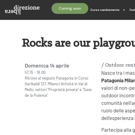
Coming soon
Cura e cambiamento
For
Rocks are our playgro
Domenica 14 aprile
/
Outdoor cent
Nasce tra i mass
h7.15 - 18.00
Ritrovo al negozio Patagonia in Corso
Patagonia Mila
Garibaldi 127, Milano | Attività in Val di
valori di non-pe
Mello, settori "Proprietà privata" e "Sass
outdoor incontr
de la Pulenta"
comunità nell’a
ruolo delle aspe
dell’esperienza
Partecipa alla g