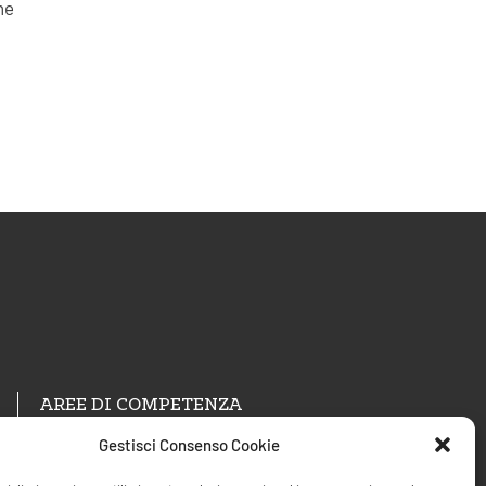
ne
AREE DI COMPETENZA
Gestisci Consenso Cookie
Psicoterapia e counseling A.C.P.