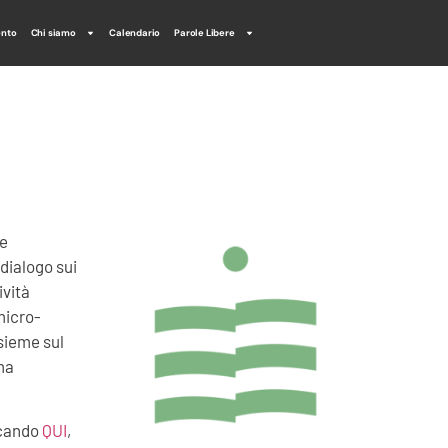
ento
Chi siamo
Calendario
Parole Libere
e
dialogo sui
ività
micro-
nsieme sul
ma
iccando
QUI
,