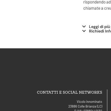
rispondendo ad 
chiamate a cre
Leggi di più
Richiedi In
CONTATTI E SOCIAL NETWORKS
Vicolo innominato
23886 Colle Brianza (LC)
P.IVA: 03880440130