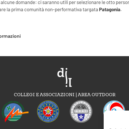
alcune domande: ci saranno utili per selezionare le otto perso
are la prima comunità non-performativa targata
Patagonia
.
formazioni
COLLEGI E ASSOCIAZIONI | AREA OUTDOOR