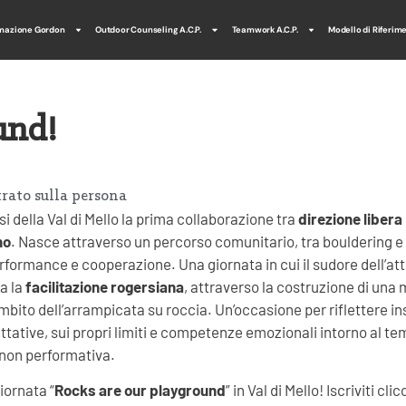
mazione Gordon
Outdoor Counseling A.C.P.
Teamwork A.C.P.
Modello di Riferim
und!
rato sulla persona
i della Val di Mello la prima collaborazione tra
direzione libera
no
. Nasce attraverso un percorso comunitario, tra bouldering e 
rformance e cooperazione. Una giornata in cui il sudore dell’att
a la
facilitazione rogersiana
, attraverso la costruzione di una 
mbito dell’arrampicata su roccia. Un’occasione per riflettere i
ttative, sui propri limiti e competenze emozionali intorno al te
 non performativa.
iornata “
Rocks are our playground
” in Val di Mello! Iscriviti cl