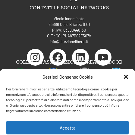
CONTATTI E SOCIAL NETWORKS
Vicolo innominato
23886 Colle Brianza (LC)
P.IVA: 03880440130
C.F.: CGLPLA87B02E507V
info@direzionelibera.it
COLLEGI E ASSOCIAZIONI | AREA OUTDOOR
Gestisci Consenso Cookie
Per fornire le migliori esperienze, utilizziamo tecnologie come i cookie per
memorizzare e/o accedere alle informazioni del dispositivo. Il consenso a queste
tecnologie ci permetterà di elaborare dati come il comportamento di navigazione
AREE DI COMPETENZA
o ID unici su questo sito. Non acconsentire o ritirare il consenso può influire
negativamente su alcune caratteristiche e funzioni.
Psicoterapia e counseling A.C.P.
Accetta
Formazione Gordon Training Int.