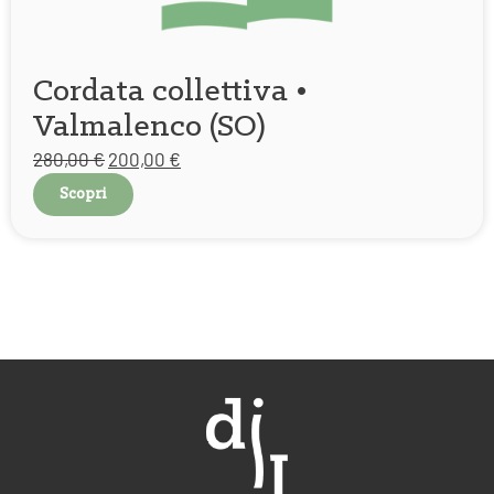
Cordata collettiva •
Valmalenco (SO)
280,00
€
200,00
€
Scopri