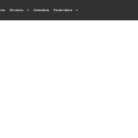
ento
Chi siamo
Calendario
Parole Libere