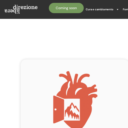
Coming soon
Cura e cambiamento
For