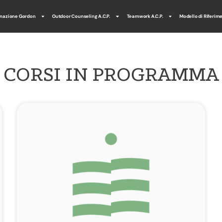
mazione Gordon
Outdoor Counseling A.C.P.
Teamwork A.C.P.
Modello di Riferim
CORSI IN PROGRAMMA