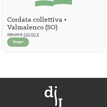
Cordata collettiva •
Valmalenco (SO)
280,00
€
200,00
€
Scopri