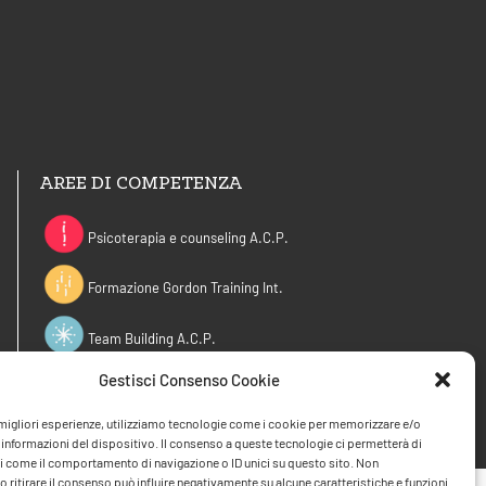
AREE DI COMPETENZA
Psicoterapia e counseling A.C.P.
Formazione Gordon Training Int.
Team Building A.C.P.
Gestisci Consenso Cookie
Outdoor Counseling A.C.P.
e migliori esperienze, utilizziamo tecnologie come i cookie per memorizzare e/o
 informazioni del dispositivo. Il consenso a queste tecnologie ci permetterà di
i come il comportamento di navigazione o ID unici su questo sito. Non
 ritirare il consenso può influire negativamente su alcune caratteristiche e funzioni.