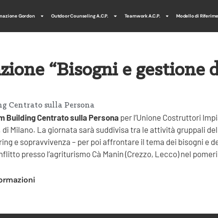
mazione Gordon
Outdoor Counseling A.C.P.
Teamwork A.C.P.
Modello di Riferim
ione “Bisogni e gestione de
g Centrato sulla Persona
 Building Centrato sulla Persona
per l’Unione Costruttori Impi
. di Milano. La giornata sarà suddivisa tra le attività gruppali d
ring e sopravvivenza – per poi affrontare il tema dei bisogni e de
nflitto presso l’agriturismo Cà Manin (Crezzo, Lecco) nel pomeri
formazioni