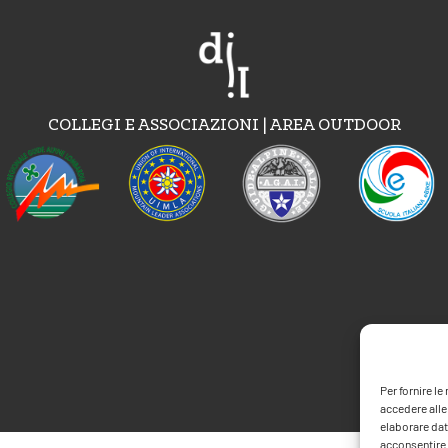
COLLEGI E ASSOCIAZIONI | AREA OUTDOOR
Per fornire l
accedere alle
elaborare dat
acconsentire o