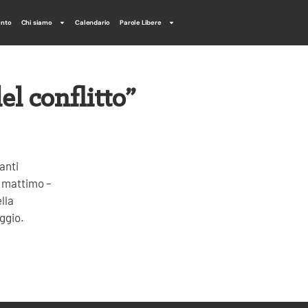
ento
Chi siamo
Calendario
Parole Libere
l conflitto”
anti
el mattimo –
lla
ggio.