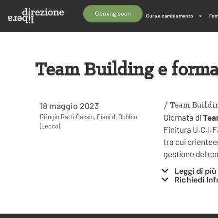
Coming soon
Cura e cambiamento
For
Team Building e formaz
18 maggio 2023
/
Team Buildin
Giornata di
Team
Rifugio Ratti Cassin, Piani di Bobbio
(Lecco)
Finitura U.C.I.F
tra cui orientee
gestione del co
Leggi di più
Richiedi In